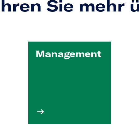
ahren Sie mehr ü
Manage­ment