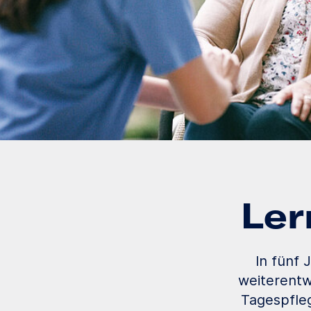
Ler
In fünf 
weiterentw
Tagespfle