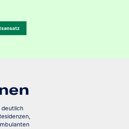
tsansatz
nnen
 deutlich
Residenzen,
ambulanten