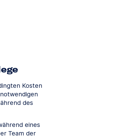
lege
dingten Kosten
e notwendigen
während des
 während eines
ser Team der