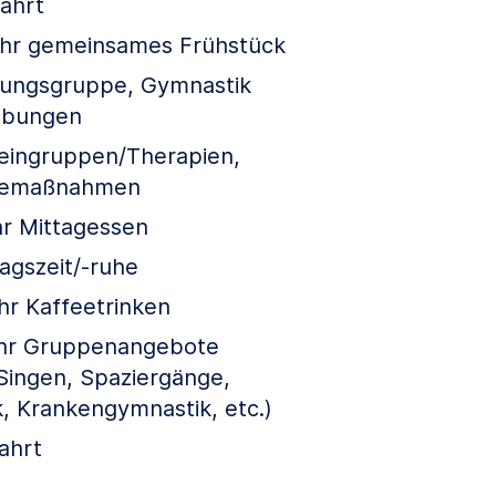
ahrt
Uhr gemeinsames Frühstück
itungsgruppe, Gymnastik
übungen
leingruppen/Therapien,
legemaßnahmen
hr Mittagessen
agszeit/-ruhe
hr Kaffeetrinken
Uhr Gruppenangebote
 Singen, Spaziergänge,
, Krankengymnastik, etc.)
ahrt