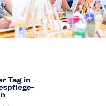
er Tag in
s­pflege­
en