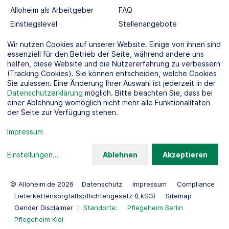
Alloheim als Arbeitgeber
FAQ
Einstiegslevel
Stellenangebote
Berufswelten
Wir nutzen Cookies auf unserer Website. Einige von ihnen sind
essenziell für den Betrieb der Seite, während andere uns
helfen, diese Website und die Nutzererfahrung zu verbessern
SOCIAL MEDIA
(Tracking Cookies). Sie können entscheiden, welche Cookies
Sie zulassen. Eine Änderung Ihrer Auswahl ist jederzeit in der
Datenschutzerklärung
möglich. Bitte beachten Sie, dass bei
einer Ablehnung womöglich nicht mehr alle Funktionalitäten
der Seite zur Verfügung stehen.
KOOPERATIONSPARTNER
Impressum
Einstellungen
...
Ablehnen
Akzeptieren
© Alloheim.de 2026
Datenschutz
Impressum
Compliance
Lieferkettensorgfaltspflichtengesetz (LkSG)
Sitemap
Gender Disclaimer
Standorte:
Pflegeheim Berlin
Pflegeheim Kiel