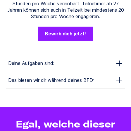
Stunden pro Woche vereinbart. Teilnehmer ab 27
Jahren können sich auch in Teilzeit bei mindestens 20
Stunden pro Woche engagieren.
Bewirb dich jetzt!
Deine Aufgaben sind:
Beschäftigung mit Bewohnern (Spiele, Gespräche
Das bieten wir dir während deines BFD:
usw.)
Begleitung einzelner Bewohner zu Arztterminen und
angemessenes monatliches Taschengeld
Einkäufen usw.
kostenloses Mittagessen oder ein
Hilfestellung beim Essen
Verpflegungskostenzuschuss
Hilfe bei der Körperpflege sowie beim An- und
kostenlose Schulungen/Seminare
Auskleiden
professionelle Anleitung durch eine Fachkraft
Egal, welche dieser
Begleitung der Bewohner zu kulturellen
(Mentorensystem)
Veranstaltungen oder Spaziergängen