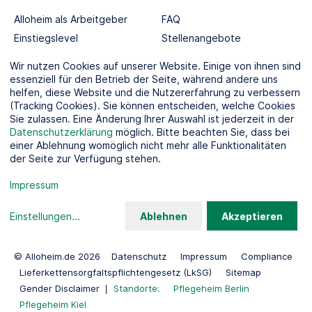
Alloheim als Arbeitgeber
FAQ
Einstiegslevel
Stellenangebote
Berufswelten
Wir nutzen Cookies auf unserer Website. Einige von ihnen sind
essenziell für den Betrieb der Seite, während andere uns
helfen, diese Website und die Nutzererfahrung zu verbessern
SOCIAL MEDIA
(Tracking Cookies). Sie können entscheiden, welche Cookies
Sie zulassen. Eine Änderung Ihrer Auswahl ist jederzeit in der
Datenschutzerklärung
möglich. Bitte beachten Sie, dass bei
einer Ablehnung womöglich nicht mehr alle Funktionalitäten
der Seite zur Verfügung stehen.
KOOPERATIONSPARTNER
Impressum
Einstellungen
...
Ablehnen
Akzeptieren
© Alloheim.de 2026
Datenschutz
Impressum
Compliance
Lieferkettensorgfaltspflichtengesetz (LkSG)
Sitemap
Gender Disclaimer
Standorte:
Pflegeheim Berlin
Pflegeheim Kiel