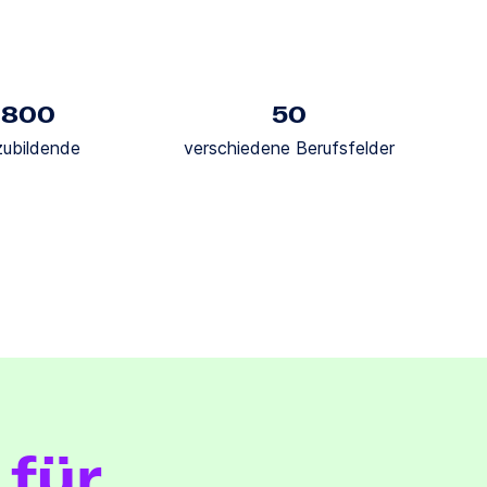
1800
50
zubildende
verschiedene Berufsfelder
 für