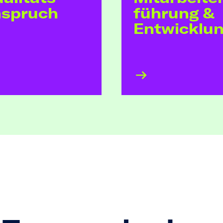
nspruch
führung &
Entwicklu