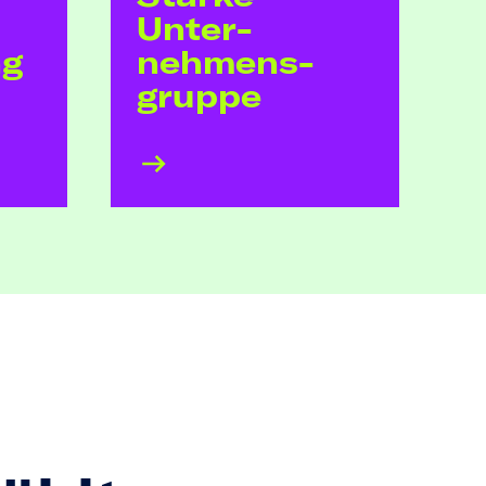
Unter­
ng
nehmens­
gruppe