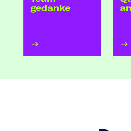
gedanke
a