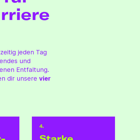
rriere
zeitig jeden Tag
rendes und
enen Entfaltung.
en dir unsere
vier
4.
r­
Starke