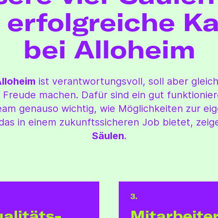
 erfolgreiche Ka
bei Alloheim
Alloheim
ist verantwortungsvoll, soll aber gleich
 Freude machen. Dafür sind ein gut funktionie
am genauso wichtig, wie Möglichkeiten zur eig
 das in einem zukunftssicheren Job bietet, zeig
Säulen
.
3.
alitäts­
Mitarbeite