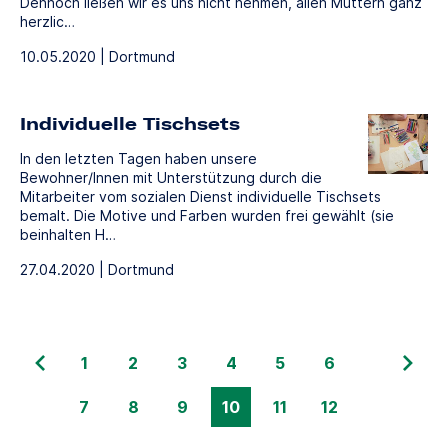
Dennoch ließen wir es uns nicht nehmen, allen Müttern ganz
herzlic…
10.05.2020 | Dortmund
Individuelle Tischsets
In den letzten Tagen haben unsere
Bewohner/Innen mit Unterstützung durch die
Mitarbeiter vom sozialen Dienst individuelle Tischsets
bemalt. Die Motive und Farben wurden frei gewählt (sie
beinhalten H…
27.04.2020 | Dortmund
1
2
3
4
5
6
7
8
9
10
11
12