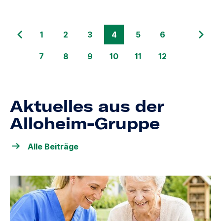
1
2
3
4
5
6
7
8
9
10
11
12
Aktuelles aus der
Alloheim-Gruppe
Alle Beiträge