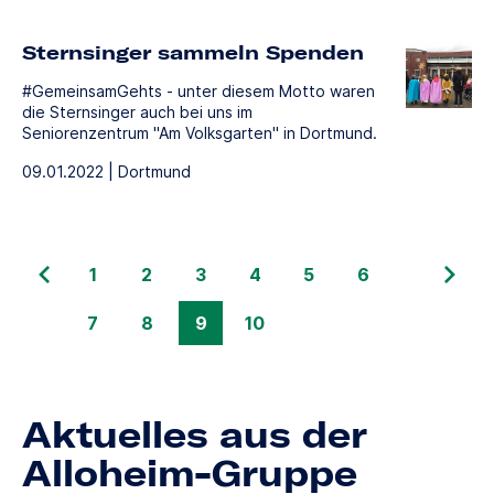
Sternsinger sammeln Spenden
#GemeinsamGehts - unter diesem Motto waren
die Sternsinger auch bei uns im
Seniorenzentrum "Am Volksgarten" in Dortmund.
09.01.2022 | Dortmund
1
2
3
4
5
6
7
8
9
10
Aktuelles aus der
Alloheim-Gruppe