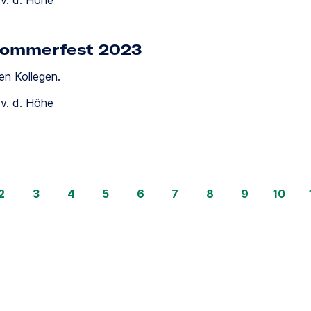
v. d. Höhe
Sommerfest 2023
en Kollegen.
v. d. Höhe
2
3
4
5
6
7
8
9
10