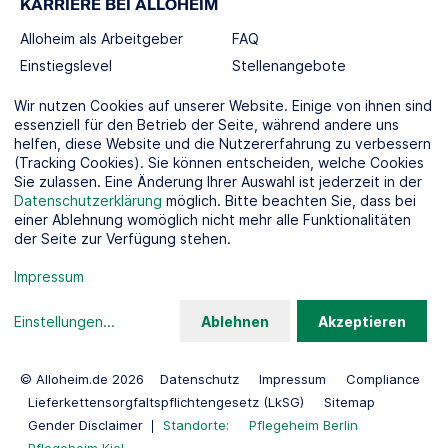
KARRIERE BEI ALLOHEIM
Alloheim als Arbeitgeber
FAQ
Einstiegslevel
Stellenangebote
Berufswelten
Wir nutzen Cookies auf unserer Website. Einige von ihnen sind
essenziell für den Betrieb der Seite, während andere uns
helfen, diese Website und die Nutzererfahrung zu verbessern
SOCIAL MEDIA
(Tracking Cookies). Sie können entscheiden, welche Cookies
Sie zulassen. Eine Änderung Ihrer Auswahl ist jederzeit in der
Datenschutzerklärung
möglich. Bitte beachten Sie, dass bei
einer Ablehnung womöglich nicht mehr alle Funktionalitäten
der Seite zur Verfügung stehen.
KOOPERATIONSPARTNER
Impressum
Einstellungen
...
Ablehnen
Akzeptieren
© Alloheim.de 2026
Datenschutz
Impressum
Compliance
Lieferkettensorgfaltspflichtengesetz (LkSG)
Sitemap
Gender Disclaimer
Standorte:
Pflegeheim Berlin
Pflegeheim Kiel