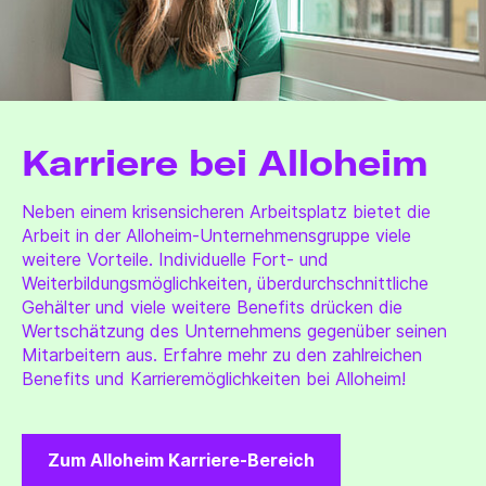
Karriere bei Alloheim
Neben einem krisensicheren Arbeitsplatz bietet die
Arbeit in der Alloheim-Unternehmensgruppe viele
weitere Vorteile. Individuelle Fort- und
Weiterbildungsmöglichkeiten, überdurchschnittliche
Gehälter und viele weitere Benefits drücken die
Wertschätzung des Unternehmens gegenüber seinen
Mitarbeitern aus. Erfahre mehr zu den zahlreichen
Benefits und Karrieremöglichkeiten bei Alloheim!
Zum Alloheim Karriere-Bereich