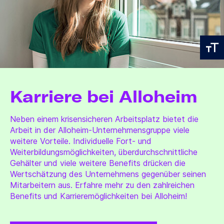
Karriere bei Alloheim
Neben einem krisensicheren Arbeitsplatz bietet die
Arbeit in der Alloheim-Unternehmensgruppe viele
weitere Vorteile. Individuelle Fort- und
Weiterbildungsmöglichkeiten, überdurchschnittliche
Gehälter und viele weitere Benefits drücken die
Wertschätzung des Unternehmens gegenüber seinen
Mitarbeitern aus. Erfahre mehr zu den zahlreichen
Benefits und Karrieremöglichkeiten bei Alloheim!