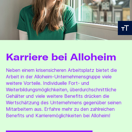
Karriere bei Alloheim
Neben einem krisensicheren Arbeitsplatz bietet die
Arbeit in der Alloheim-Unternehmensgruppe viele
weitere Vorteile. Individuelle Fort- und
Weiterbildungsmöglichkeiten, überdurchschnittliche
Gehälter und viele weitere Benefits drücken die
Wertschätzung des Unternehmens gegenüber seinen
Mitarbeitern aus. Erfahre mehr zu den zahlreichen
Benefits und Karrieremöglichkeiten bei Alloheim!