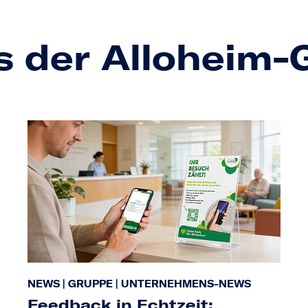
s der Alloheim
NEWS
|
GRUPPE
|
UNTERNEHMENS-NEWS
Feedback in Echtzeit: