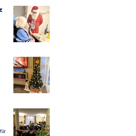
z
für