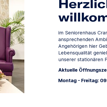
Herzli
willko
im Seniorenhaus Cran
ansprechenden Ambie
Angehörigen hier Ge
Lebensqualität genieß
unserer stationären P
Aktuelle Öffnungsze
Montag - Freitag: 09