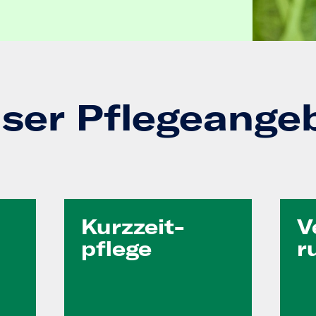
ser Pflegeange
Kurzzeit­
V
pflege
r