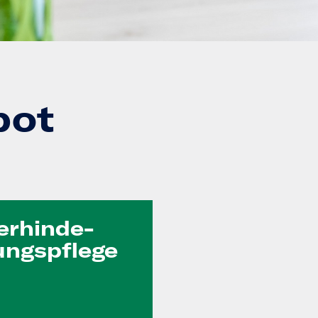
bot
erhinde­
ungs­pflege