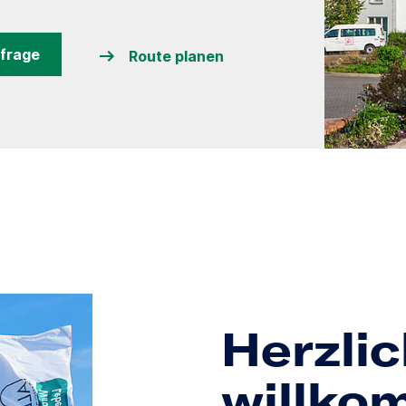
frage
Route planen
Herzli
willko