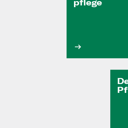
pflege
D
Pf