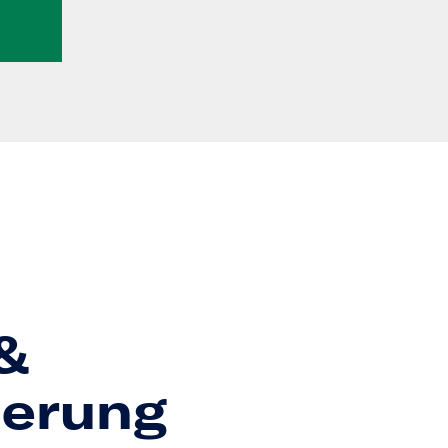
&
ierung