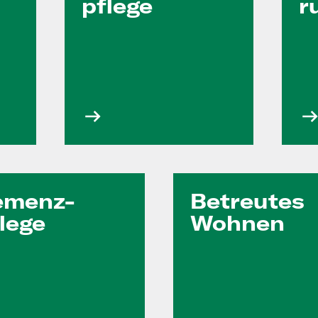
pflege
r
emenz-
Betreutes
lege
Wohnen