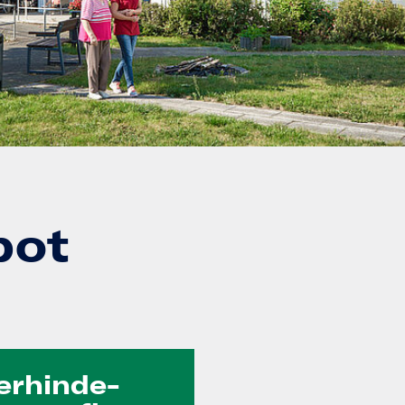
bot
erhinde­