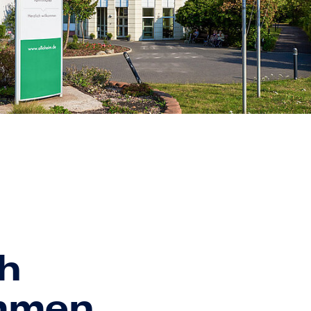
ch
mmen