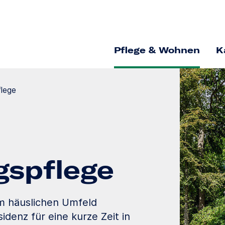
Pflege & Wohnen
K
flege
gs­pflege
im häuslichen Umfeld
idenz für eine kurze Zeit in