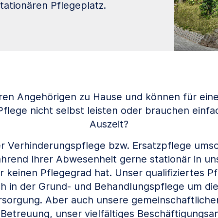
ationären Pflegeplatz.
hren Angehörigen zu Hause und können für ei
Pflege nicht selbst leisten oder brauchen einfa
Auszeit?
 Verhinderungspflege bzw. Ersatzpflege umso
rend Ihrer Abwesenheit gerne stationär in un
 keinen Pflegegrad hat. Unser qualifiziertes P
h in der Grund- und Behandlungspflege um di
rsorgung. Aber auch unsere gemeinschaftlichen
e Betreuung, unser vielfältiges Beschäftigungs