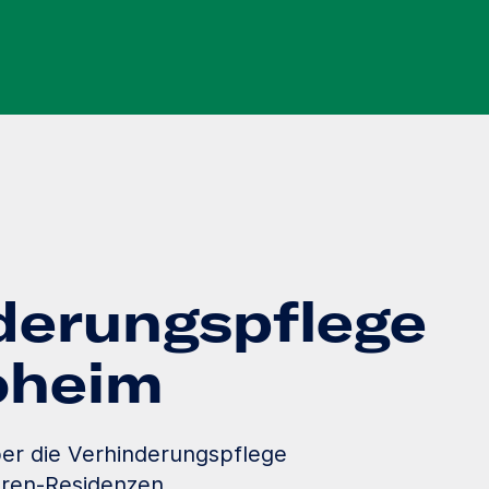
derungspflege
loheim
er die Verhinderungspflege
oren-Residenzen.