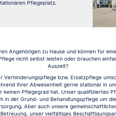
ationären Pflegeplatz.
hren Angehörigen zu Hause und können für ei
Pflege nicht selbst leisten oder brauchen einfa
Auszeit?
 Verhinderungspflege bzw. Ersatzpflege umso
rend Ihrer Abwesenheit gerne stationär in un
 keinen Pflegegrad hat. Unser qualifiziertes P
h in der Grund- und Behandlungspflege um di
rsorgung. Aber auch unsere gemeinschaftlichen
e Betreuung, unser vielfältiges Beschäftigungs