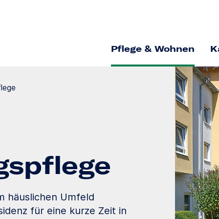
Pflege & Wohnen
K
flege
gs­pflege
im häuslichen Umfeld
idenz für eine kurze Zeit in