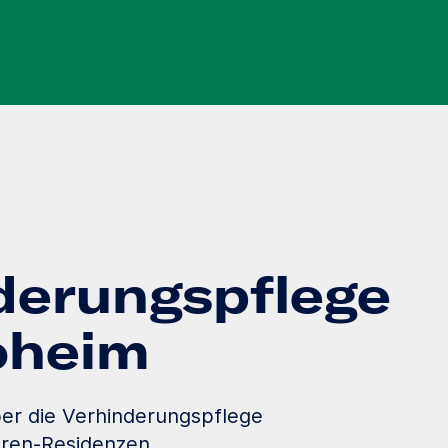
derungspflege
loheim
er die Verhinderungspflege
oren-Residenzen.