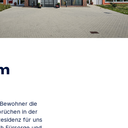
im
r Bewohner die
rüchen in der
Residenz für uns
ch Fürsorge und