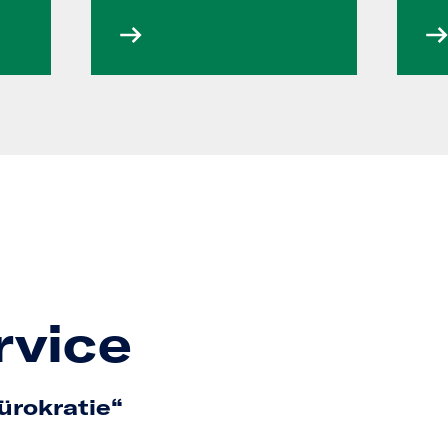
rvice
bürokratie“