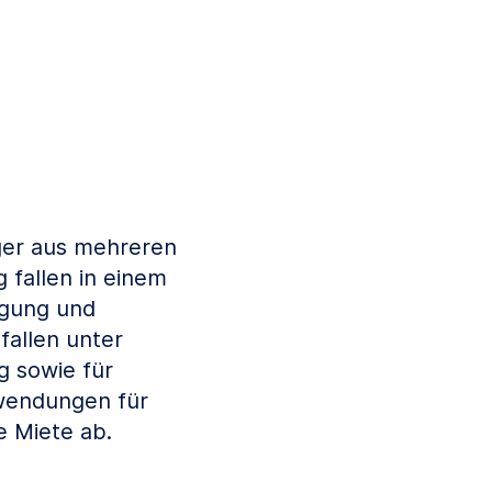
äger aus mehreren
 fallen in einem
egung und
fallen unter
g sowie für
fwendungen für
e Miete ab.