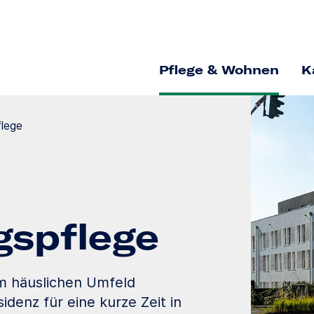
Pflege & Wohnen
K
flege
gs­pflege
im häuslichen Umfeld
idenz für eine kurze Zeit in