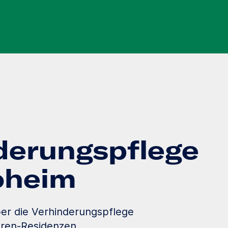
derungspflege
loheim
er die Verhinderungspflege
oren-Residenzen.