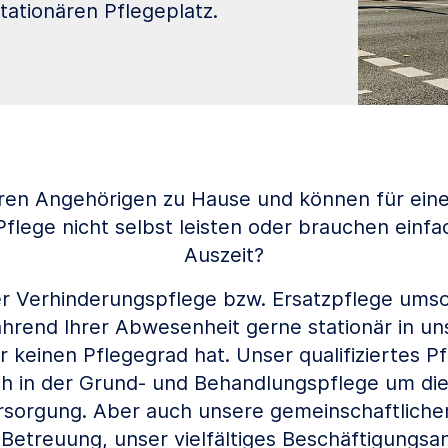
ationären Pflegeplatz.
hren Angehörigen zu Hause und können für ei
Pflege nicht selbst leisten oder brauchen einfa
Auszeit?
 Verhinderungspflege bzw. Ersatzpflege umso
rend Ihrer Abwesenheit gerne stationär in un
 keinen Pflegegrad hat. Unser qualifiziertes P
h in der Grund- und Behandlungspflege um di
rsorgung. Aber auch unsere gemeinschaftlichen
e Betreuung, unser vielfältiges Beschäftigungs