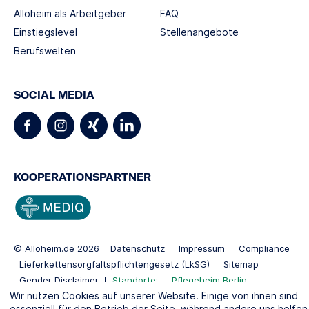
Alloheim als Arbeitgeber
FAQ
Einstiegslevel
Stellenangebote
Berufswelten
SOCIAL MEDIA
KOOPERATIONSPARTNER
© Alloheim.de 2026
Datenschutz
Impressum
Compliance
Lieferkettensorgfaltspflichtengesetz (LkSG)
Sitemap
Gender Disclaimer
Standorte:
Pflegeheim Berlin
Wir nutzen Cookies auf unserer Website. Einige von ihnen sind
Pflegeheim Kiel
essenziell für den Betrieb der Seite, während andere uns helfen