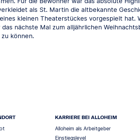
mmen. Für die Bewohner war das absolute Highli
verkleidet als St. Martin die altbekannte Gesch
ines kleinen Theaterstückes vorgespielt hat. 
er das nächste Mal zum alljährlichen Weihnac
 zu können.
NDORT
KARRIERE BEI ALLOHEIM
ot
Alloheim als Arbeitgeber
Einstiegslevel