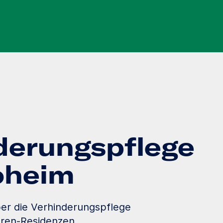
derungspflege
loheim
er die Verhinderungspflege
oren-Residenzen.