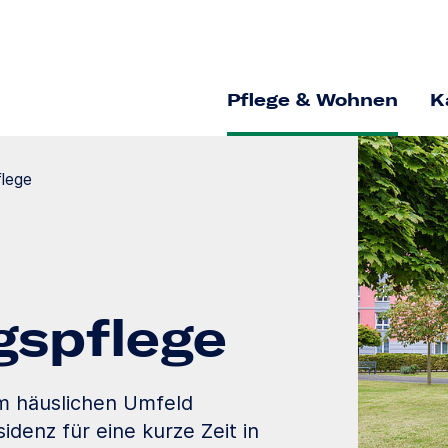
Pflege & Wohnen
K
flege
gs­pflege
im häuslichen Umfeld
idenz für eine kurze Zeit in