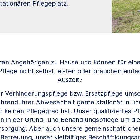
ationären Pflegeplatz.
hren Angehörigen zu Hause und können für ei
Pflege nicht selbst leisten oder brauchen einfa
Auszeit?
 Verhinderungspflege bzw. Ersatzpflege umso
rend Ihrer Abwesenheit gerne stationär in un
 keinen Pflegegrad hat. Unser qualifiziertes P
h in der Grund- und Behandlungspflege um di
rsorgung. Aber auch unsere gemeinschaftlichen
e Betreuung, unser vielfältiges Beschäftigungs