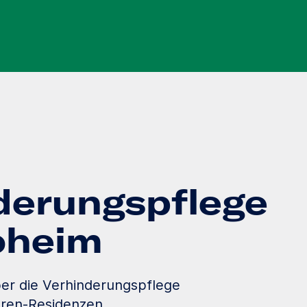
derungspflege
loheim
er die Verhinderungspflege
oren-Residenzen.