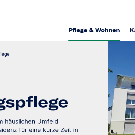
Pflege & Wohnen
K
flege
gs­pflege
im häuslichen Umfeld
idenz für eine kurze Zeit in