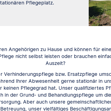
ationären Pflegeplatz.
hren Angehörigen zu Hause und können für ei
Pflege nicht selbst leisten oder brauchen einfa
Auszeit?
 Verhinderungspflege bzw. Ersatzpflege umso
rend Ihrer Abwesenheit gerne stationär in un
 keinen Pflegegrad hat. Unser qualifiziertes P
h in der Grund- und Behandlungspflege um di
rsorgung. Aber auch unsere gemeinschaftlichen
e Betreuung, unser vielfältiges Beschäftigungs