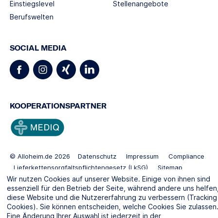
Einstiegslevel
Stellenangebote
Berufswelten
SOCIAL MEDIA
KOOPERATIONSPARTNER
© Alloheim.de 2026
Datenschutz
Impressum
Compliance
Lieferkettensorgfaltspflichtengesetz (LkSG)
Sitemap
Gender Disclaimer
Standorte:
Pflegeheim Berlin
Wir nutzen Cookies auf unserer Website. Einige von ihnen sind
essenziell für den Betrieb der Seite, während andere uns helfen
Pflegeheim Kiel
diese Website und die Nutzererfahrung zu verbessern (Tracking
Cookies). Sie können entscheiden, welche Cookies Sie zulassen
Eine Änderung Ihrer Auswahl ist jederzeit in der