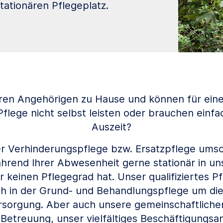
ationären Pflegeplatz.
hren Angehörigen zu Hause und können für ei
Pflege nicht selbst leisten oder brauchen einfa
Auszeit?
 Verhinderungspflege bzw. Ersatzpflege umso
rend Ihrer Abwesenheit gerne stationär in un
 keinen Pflegegrad hat. Unser qualifiziertes P
h in der Grund- und Behandlungspflege um di
rsorgung. Aber auch unsere gemeinschaftlichen
e Betreuung, unser vielfältiges Beschäftigungs