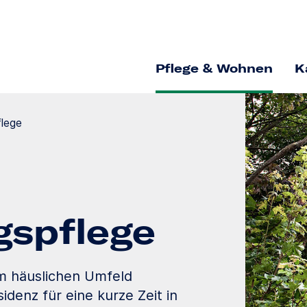
Pflege & Wohnen
K
flege
gs­pflege
im häuslichen Umfeld
idenz für eine kurze Zeit in