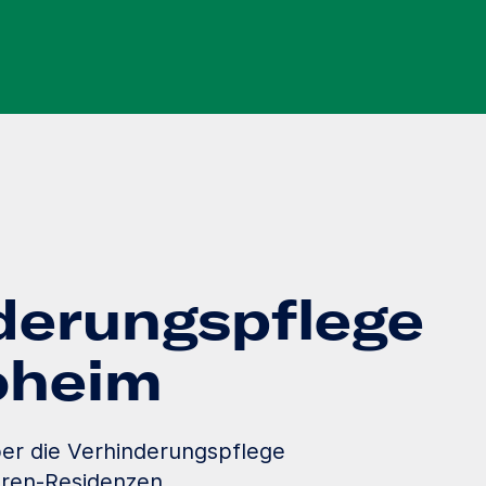
derungspflege
loheim
er die Verhinderungspflege
oren-Residenzen.