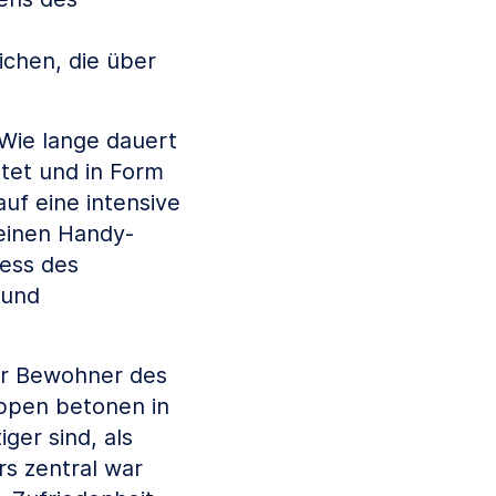
ichen, die über
„Wie lange dauert
tet und in Form
f eine intensive
einen Handy-
zess des
 und
er Bewohner des
uppen betonen in
ger sind, als
rs zentral war