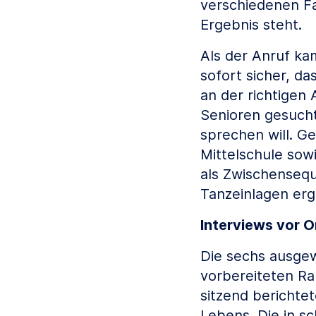
verschiedenen F
Ergebnis steht.
Als der Anruf kam
sofort sicher, da
an der richtigen
Senioren gesucht
sprechen will. G
Mittelschule sow
als Zwischensequ
Tanzeinlagen erg
Interviews vor O
Die sechs ausgew
vorbereiteten Ra
sitzend berichte
Lebens. Die in s