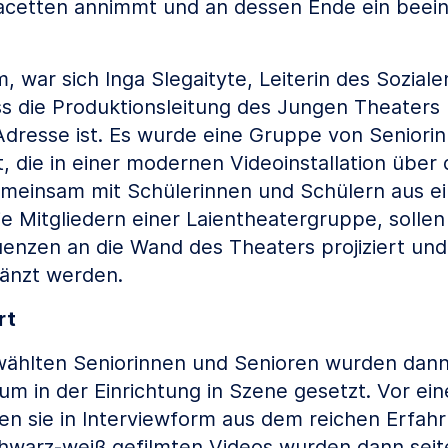
acetten annimmt und an dessen Ende ein beei
, war sich Inga Slegaityte, Leiterin des Soziale
ss die Produktionsleitung des Jungen Theaters I
 Adresse ist. Es wurde eine Gruppe von Seniori
, die in einer modernen Videoinstallation übe
emeinsam mit Schülerinnen und Schülern aus ei
ie Mitgliedern einer Laientheatergruppe, solle
enzen an die Wand des Theaters projiziert un
änzt werden.
rt
ählten Seniorinnen und Senioren wurden dann
um in der Einrichtung in Szene gesetzt. Vor ei
ten sie in Interviewform aus dem reichen Erfah
chwarz-weiß gefilmten Videos wurden dann seit