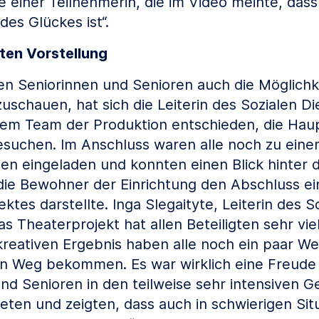
 einer Teilnehmerin, die im Video meinte, dass
es Glückes ist“.
ten Vorstellung
en Seniorinnen und Senioren auch die Möglichk
zuschauen, hat sich die Leiterin des Sozialen D
em Team der Produktion entschieden, die Ha
suchen. Im Anschluss waren alle noch zu ein
gten eingeladen und konnten einen Blick hinter d
die Bewohner der Einrichtung den Abschluss ei
tes darstellte. Inga Slegaityte, Leiterin des S
Das Theaterprojekt hat allen Beteiligten sehr v
eativen Ergebnis haben alle noch ein paar Wei
n Weg bekommen. Es war wirklich eine Freude 
und Senioren in den teilweise sehr intensiven 
teten und zeigten, dass auch in schwierigen Sit