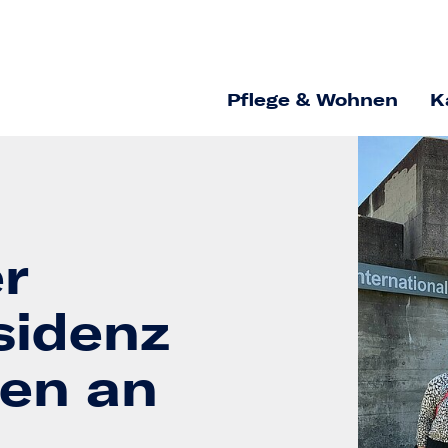
Pflege & Wohnen
K
r
sidenz
men an