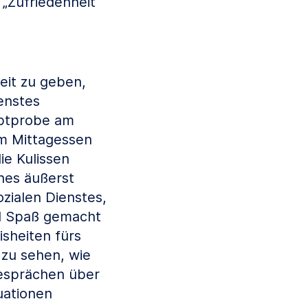
 „Zufriedenheit
eit zu geben,
ienstes
uptprobe am
em Mittagessen
ie Kulissen
nes äußerst
ozialen Dienstes,
iel Spaß gemacht
sheiten fürs
zu sehen, wie
Gesprächen über
uationen