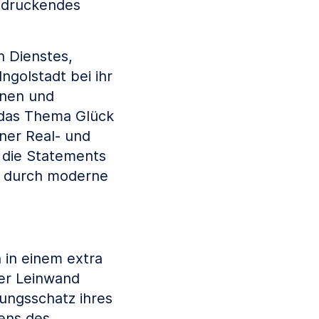
ndruckendes
n Dienstes,
ngolstadt bei ihr
nnen und
r das Thema Glück
ner Real- und
n die Statements
d durch moderne
 in einem extra
ner Leinwand
rungsschatz ihres
ens des