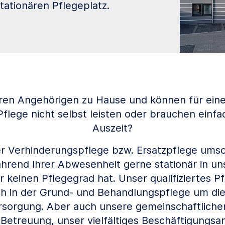
ationären Pflegeplatz.
hren Angehörigen zu Hause und können für ei
Pflege nicht selbst leisten oder brauchen einfa
Auszeit?
 Verhinderungspflege bzw. Ersatzpflege umso
rend Ihrer Abwesenheit gerne stationär in un
 keinen Pflegegrad hat. Unser qualifiziertes P
h in der Grund- und Behandlungspflege um di
rsorgung. Aber auch unsere gemeinschaftlichen
e Betreuung, unser vielfältiges Beschäftigungs