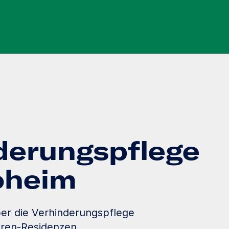
derungspflege
loheim
er die Verhinderungspflege
oren-Residenzen.