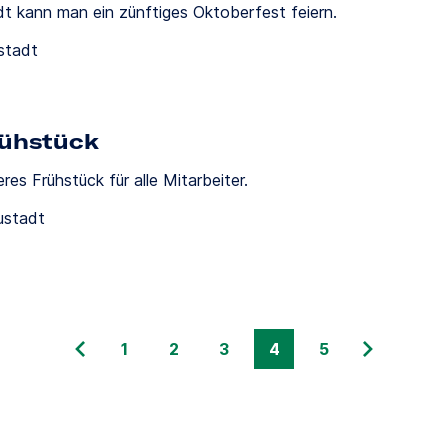
t kann man ein zünftiges Oktoberfest feiern.
ustadt
rühstück
res Frühstück für alle Mitarbeiter.
ustadt
1
2
3
4
5