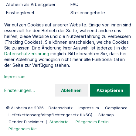
Alloheim als Arbeitgeber
FAQ
Einstiegslevel
Stellenangebote
Berufswelten
Wir nutzen Cookies auf unserer Website. Einige von ihnen sind
essenziell für den Betrieb der Seite, während andere uns
helfen, diese Website und die Nutzererfahrung zu verbessern
SOCIAL MEDIA
(Tracking Cookies). Sie können entscheiden, welche Cookies
Sie zulassen. Eine Änderung Ihrer Auswahl ist jederzeit in der
Datenschutzerklärung
möglich. Bitte beachten Sie, dass bei
einer Ablehnung womöglich nicht mehr alle Funktionalitäten
der Seite zur Verfügung stehen.
KOOPERATIONSPARTNER
Impressum
Einstellungen
...
Ablehnen
Akzeptieren
© Alloheim.de 2026
Datenschutz
Impressum
Compliance
Lieferkettensorgfaltspflichtengesetz (LkSG)
Sitemap
Gender Disclaimer
Standorte:
Pflegeheim Berlin
Pflegeheim Kiel