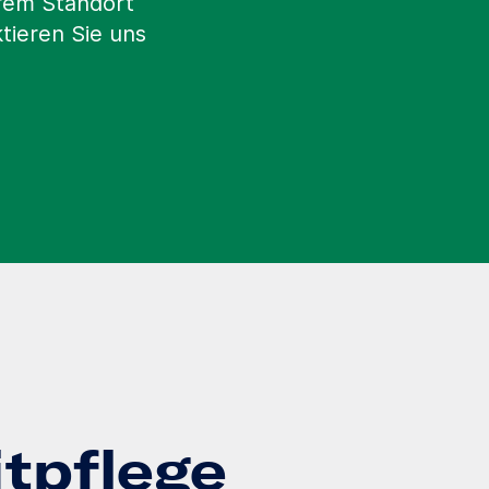
erem Standort
tieren Sie uns
itpflege