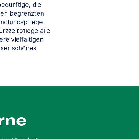
edürftige, die
nen begrenzten
andlungspflege
rzzeitpflege alle
re vielfältigen
nser schönes
rne