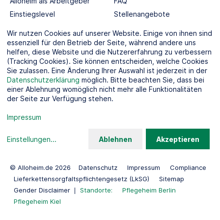
Alloheim als Arbeitgeber
FAQ
Einstiegslevel
Stellenangebote
Berufswelten
Wir nutzen Cookies auf unserer Website. Einige von ihnen sind
essenziell für den Betrieb der Seite, während andere uns
helfen, diese Website und die Nutzererfahrung zu verbessern
SOCIAL MEDIA
(Tracking Cookies). Sie können entscheiden, welche Cookies
Sie zulassen. Eine Änderung Ihrer Auswahl ist jederzeit in der
Datenschutzerklärung
möglich. Bitte beachten Sie, dass bei
einer Ablehnung womöglich nicht mehr alle Funktionalitäten
der Seite zur Verfügung stehen.
KOOPERATIONSPARTNER
Impressum
Einstellungen
...
Ablehnen
Akzeptieren
© Alloheim.de 2026
Datenschutz
Impressum
Compliance
Lieferkettensorgfaltspflichtengesetz (LkSG)
Sitemap
Gender Disclaimer
Standorte:
Pflegeheim Berlin
Pflegeheim Kiel