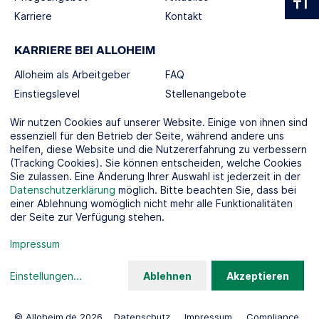
Karriere
Kontakt
KARRIERE BEI ALLOHEIM
Alloheim als Arbeitgeber
FAQ
Einstiegslevel
Stellenangebote
Berufswelten
Wir nutzen Cookies auf unserer Website. Einige von ihnen sind
essenziell für den Betrieb der Seite, während andere uns
helfen, diese Website und die Nutzererfahrung zu verbessern
SOCIAL MEDIA
(Tracking Cookies). Sie können entscheiden, welche Cookies
Sie zulassen. Eine Änderung Ihrer Auswahl ist jederzeit in der
Datenschutzerklärung
möglich. Bitte beachten Sie, dass bei
einer Ablehnung womöglich nicht mehr alle Funktionalitäten
der Seite zur Verfügung stehen.
KOOPERATIONSPARTNER
Impressum
Einstellungen
...
Ablehnen
Akzeptieren
© Alloheim.de 2026
Datenschutz
Impressum
Compliance