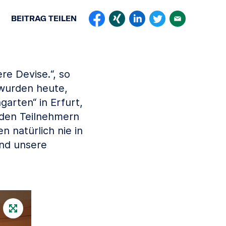
BEITRAG
TEILEN
ere Devise.“, so
 wurden heute,
arten“ in Erfurt,
 den Teilnehmern
n natürlich nie in
ind unsere