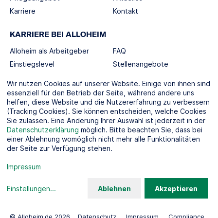
Karriere
Kontakt
KARRIERE BEI ALLOHEIM
Alloheim als Arbeitgeber
FAQ
Einstiegslevel
Stellenangebote
Berufswelten
Wir nutzen Cookies auf unserer Website. Einige von ihnen sind
essenziell für den Betrieb der Seite, während andere uns
helfen, diese Website und die Nutzererfahrung zu verbessern
SOCIAL MEDIA
(Tracking Cookies). Sie können entscheiden, welche Cookies
Sie zulassen. Eine Änderung Ihrer Auswahl ist jederzeit in der
Datenschutzerklärung
möglich. Bitte beachten Sie, dass bei
einer Ablehnung womöglich nicht mehr alle Funktionalitäten
der Seite zur Verfügung stehen.
KOOPERATIONSPARTNER
Impressum
Einstellungen
...
Ablehnen
Akzeptieren
© Alloheim.de 2026
Datenschutz
Impressum
Compliance