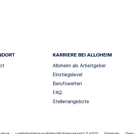
NDORT
KARRIERE BEI ALLOHEIM
ot
Alloheim als Arbeitgeber
Einstiegslevel
Berufswelten
FAQ
Stellenangebote
iance
Lieferkettensorgfaltspflichtengesetz (LkSG)
Sitemap
Gend