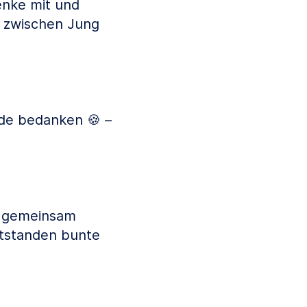
enke mit und
n zwischen Jung
de bedanken 🍪 –
m gemeinsam
ntstanden bunte