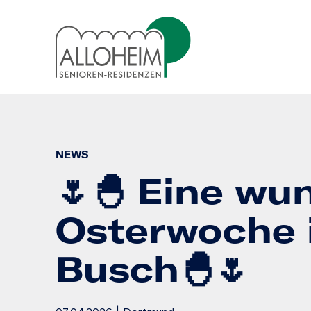
NEWS
🌷🐣 Eine wu
Osterwoche 
Busch🐣🌷