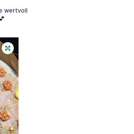
e wertvoll
💕