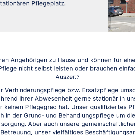
ationären Pflegeplatz.
hren Angehörigen zu Hause und können für ei
Pflege nicht selbst leisten oder brauchen einfa
Auszeit?
 Verhinderungspflege bzw. Ersatzpflege umso
rend Ihrer Abwesenheit gerne stationär in un
 keinen Pflegegrad hat. Unser qualifiziertes P
h in der Grund- und Behandlungspflege um di
rsorgung. Aber auch unsere gemeinschaftlichen
e Betreuung, unser vielfältiges Beschäftigungs