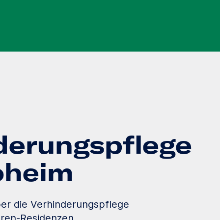
derungspflege
loheim
er die Verhinderungspflege
oren-Residenzen.