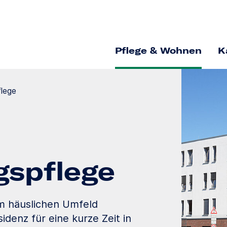
Pflege & Wohnen
K
flege
gs­pflege
im häuslichen Umfeld
idenz für eine kurze Zeit in