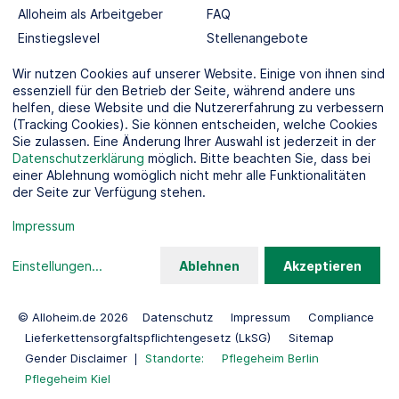
Alloheim als Arbeitgeber
FAQ
Einstiegslevel
Stellenangebote
Berufswelten
Wir nutzen Cookies auf unserer Website. Einige von ihnen sind
essenziell für den Betrieb der Seite, während andere uns
helfen, diese Website und die Nutzererfahrung zu verbessern
SOCIAL MEDIA
(Tracking Cookies). Sie können entscheiden, welche Cookies
Sie zulassen. Eine Änderung Ihrer Auswahl ist jederzeit in der
Datenschutzerklärung
möglich. Bitte beachten Sie, dass bei
einer Ablehnung womöglich nicht mehr alle Funktionalitäten
der Seite zur Verfügung stehen.
KOOPERATIONSPARTNER
Impressum
Einstellungen
...
Ablehnen
Akzeptieren
© Alloheim.de 2026
Datenschutz
Impressum
Compliance
Lieferkettensorgfaltspflichtengesetz (LkSG)
Sitemap
Gender Disclaimer
Standorte:
Pflegeheim Berlin
Pflegeheim Kiel