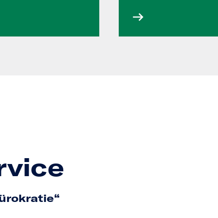
rvice
bürokratie“