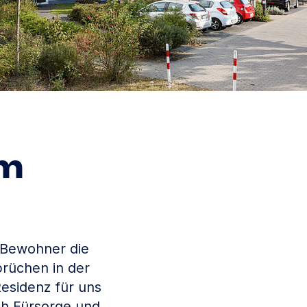
im
r Bewohner die
rüchen in der
Residenz für uns
ch Fürsorge und