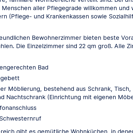
 Menschen aller Pflegegrade willkommen und w
ern (Pflege- und Krankenkassen sowie Sozialhil
freundlichen Bewohnerzimmer bieten beste Vor
hlen. Die Einzelzimmer sind 22 qm groß. Alle Z
rengerechten Bad
egebett
r Möblierung, bestehend aus Schrank, Tisch, 
d Nachtschrank (Einrichtung mit eigenen Möbe
fonanschluss
Schwesternruf
reich gibt es gemütliche Wohnküchen, in dene