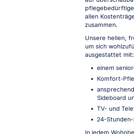
pflegebedürftige
allen Kostenträg
zusammen.
Unsere hellen, 
um sich wohlzufü
ausgestattet mit:
einem senio
Komfort-Pfl
ansprechende
Sideboard un
TV- und Tele
24-Stunden-
In jedem Wohnbe