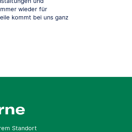
nstaltungen und
 immer wieder für
ile kommt bei uns ganz
rne
erem Standort