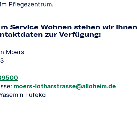
 im Pflegezentrum.
um Service Wohnen stehen wir Ihnen
ntaktdaten zur Verfügung:
in Moers
13
89500
esse:
moers-lotharstrasse
alloheim
de
(at)
(dot)
 Yasemin Tüfekci