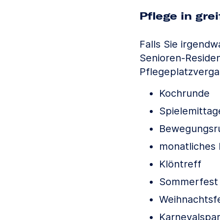
Pflege in gre
Falls Sie irgend
Senioren-Reside
Pflegeplatzverga
Kochrunde
Spielemittag
Bewegungsr
monatliches 
Klöntreff
Sommerfest
Weihnachtsfe
Karnevalspa