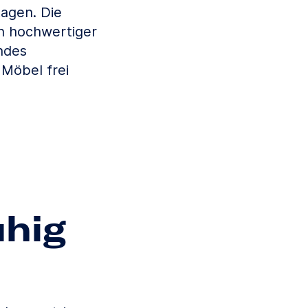
tagen. Die
n hochwertiger
ndes
Möbel frei
uhig