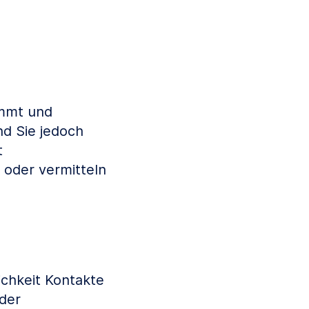
immt und
nd Sie jedoch
t
oder vermitteln
ichkeit Kontakte
der