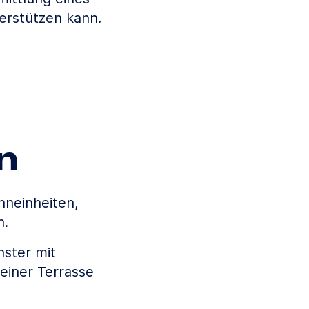
terstützen kann.
n
hneinheiten,
n.
ster mit
einer Terrasse