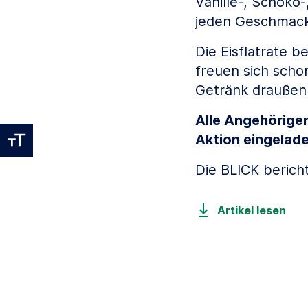
Vanille-, Schoko-,
jeden Geschmack
Die Eisflatrate 
freuen sich scho
Getränk draußen 
Alle Angehörigen
Aktion eingelade
Die BLICK bericht
Artikel lesen