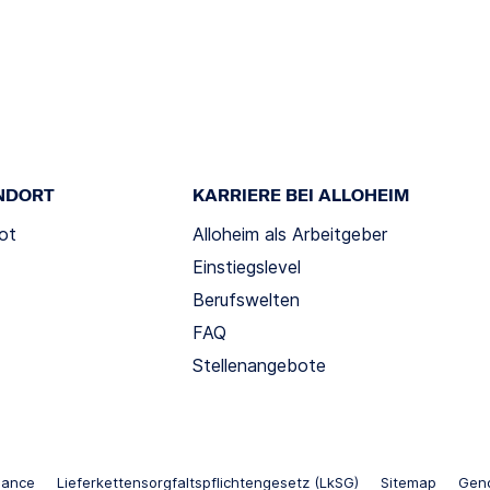
NDORT
KARRIERE BEI ALLOHEIM
ot
Alloheim als Arbeitgeber
Einstiegslevel
Berufswelten
FAQ
Stellenangebote
iance
Lieferkettensorgfaltspflichtengesetz (LkSG)
Sitemap
Gend