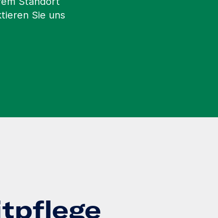
erem Standort
tieren Sie uns
itpflege