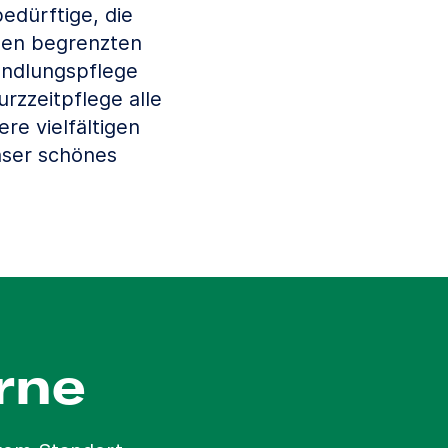
edürftige, die
nen begrenzten
andlungspflege
rzzeitpflege alle
re vielfältigen
nser schönes
rne