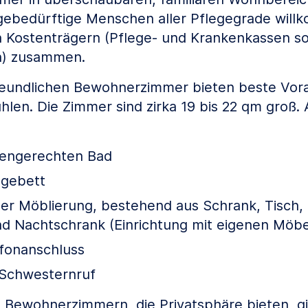
egebedürftige Menschen aller Pflegegrade wil
en Kostenträgern (Pflege- und Krankenkassen s
rn) zusammen.
freundlichen Bewohnerzimmer bieten beste Vor
hlen. Die Zimmer sind zirka 19 bis 22 qm groß. 
rengerechten Bad
egebett
r Möblierung, bestehend aus Schrank, Tisch, 
d Nachtschrank (Einrichtung mit eigenen Möbe
fonanschluss
Schwesternruf
n Bewohnerzimmern, die Privatsphäre bieten, gi