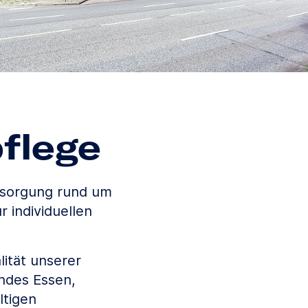
flege
rsorgung rund um
 individuellen
lität unserer
ndes Essen,
ltigen