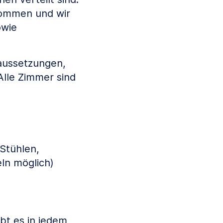
lkommen und wir
owie
aussetzungen,
Alle Zimmer sind
Stühlen,
ln möglich)
bt es in jedem