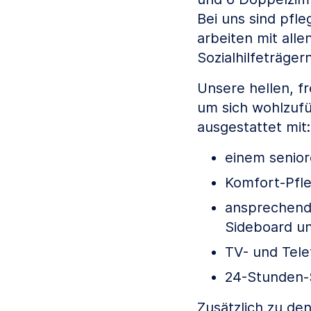
Bei uns sind pfl
arbeiten mit all
Sozialhilfeträge
Unsere hellen, 
um sich wohlzufü
ausgestattet mit:
einem senio
Komfort-Pfl
ansprechende
Sideboard un
TV- und Tele
24-Stunden-
Zusätzlich zu de