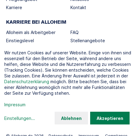
Karriere
Kontakt
KARRIERE BEI ALLOHEIM
Alloheim als Arbeitgeber
FAQ
Einstiegslevel
Stellenangebote
Berufswelten
Wir nutzen Cookies auf unserer Website. Einige von ihnen sind
essenziell für den Betrieb der Seite, während andere uns
helfen, diese Website und die Nutzererfahrung zu verbessern
SOCIAL MEDIA
(Tracking Cookies). Sie können entscheiden, welche Cookies
Sie zulassen. Eine Änderung Ihrer Auswahl ist jederzeit in der
Datenschutzerklärung
möglich. Bitte beachten Sie, dass bei
einer Ablehnung womöglich nicht mehr alle Funktionalitäten
der Seite zur Verfügung stehen.
KOOPERATIONSPARTNER
Impressum
Einstellungen
...
Ablehnen
Akzeptieren
© Alloheim.de 2026
Datenschutz
Impressum
Compliance