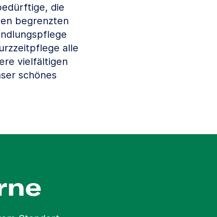
edürftige, die
nen begrenzten
andlungspflege
rzzeitpflege alle
re vielfältigen
nser schönes
rne