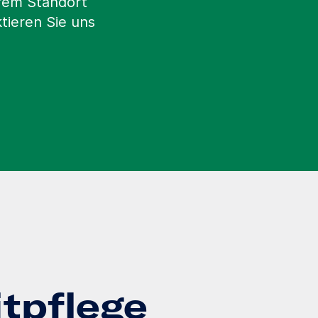
erem Standort
tieren Sie uns
itpflege